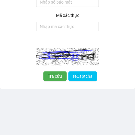
Mã xác thực
Tra cứu
reCaptcha